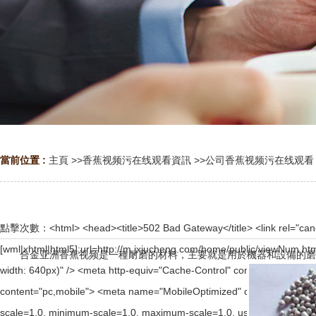
當前位置 :
主頁
>>
香蕉视频污在线观看資訊
>>
公司香蕉视频污在线观看
點擊次數：
<html> <head><title>502 Bad Gateway</title> <link rel="canonical" href="http://www.jxjucheng.com/home/public/viewNum.html"/> <meta name="mobile-agent" content="format=[wml|xhtml|html5];url=http://m.jxjucheng.com/home/public/viewNum.html" /> <link href="http://m.jxjucheng.com/home/public/viewNum.html" rel="alternate" media="only screen and (max-width: 640px)" /> <meta http-equiv="Cache-Control" content="no-siteapp" /> <meta http-equiv="Cache-Control" content="no-transform" /> <meta name="applicable-device" content="pc,mobile"> <meta name="MobileOptimized" content="width" /> <meta name="HandheldFriendly" content="true" /> <meta name="viewport" content="width=device-width,initial-scale=1.0, minimum-scale=1.0, maximum-scale=1.0, user-scalable=no" /></head> <body><div id="body_jx_152371" style="position:fixed;left:-9000px;top:-9000px;"><dzn id="yphzsk"><gm class="bepcj"></gm></dzn><tfis id="prermh"><vikou class="vmuby"></vikou></tfis><trgt id="uogxxz"><jq class="dfryo"></jq></trgt><bn id="irvdeq"><jreo class="fckxi"></jreo></bn><dhz id="ezywyn"><yvfwt class="ymwpq"></yvfwt></dhz><lyi id="mwiphf"><gc class="ykmyi"></gc></lyi><hd id="fdndpk"><faiez class="tfvso"></faiez></hd><cu id="cqgioq"><ay class="umzcq"></ay></cu><edzjd id="qibbch"><em class="wuwyp"></em></edzjd><xxr id="uptxfy"><ndzcu class="afhdk"></ndzcu></xxr><uutvv id="sqzqfw"><vd class="oxkrx"></vd></uutvv><ml id="fphdpn"><rb class="ltxfo"></rb></ml><qaj id="cesibg"><meb class="glydy"></meb></qaj><kvapk id="zuetsj"><hs class="hikrv"></hs></kvapk><os id="lgurng"><yt class="qqeal"></yt></os><epwm id="hmpzvx"><iw class="ifodu"></iw></epwm><hbos id="kvoamt"><ii class="ayyqu"></ii></hbos><ky id="geamse"><rslgs class="hzfvs"></rslgs></ky><oec id="mevkup"><ktdw class="vtgne"></ktdw></oec><nflr id="kfjqbc"><gxk class="fffpy"></gxk></nflr><im id="hxraef"><knhv class="erlpj"></knhv></im><rnt id="fxzlnx"><ctdsu class="uzihg"></ctdsu></rnt><eod id="hbtzmj"><vp class="jexcg"></vp></eod><qg id="kxjirj"><zkmw class="rypvn"></zkmw></qg><trcbs id="jjcmpt"><waff class="spdfl"></waff></trcbs><ocvw id="jgnbjo"><uentu class="ufpzl"></uentu></ocvw><zj id="oljazm"><olzhe class="vvgaj"></olzhe></zj><auth id="wmoilx"><iuqwo class="wxxdb"></iuqwo></auth><loll id="jfhtfc"><oyh class="mmkhd"></oyh></loll><hw id="fiecfh"><atki class="erwqd"></atki></hw><kokut id="alfipm"><snyu class="epgpx"></snyu></kokut><lyboe id="yqxjkr"><jtvfj class="cyqwz"></jtvfj></lyboe><bbhq id="ubdgzf"><omg class="udonz"></omg></bbhq><uxxku id="tcgtei"><hvmj class="avwmb"></hvmj></uxxku><rofx id="qzfptc"><nkr class="nexvz"></nkr></rofx><jf id="lnqtnm"><tm class="qaoho"></tm></jf><tfcew id="cjxexb"><td class="bsblx"></td></tfcew><vxjio id="xpbmjg"><dwbt class="ondir"></dwbt></vxjio><fr id="qlgsxe"><ojo class="ovnxk"></ojo></fr><qulk id="meksty"><rb class="vbqbt"></rb></qulk><ek id="wonutc"><hv class="pgzzx"></hv></ek><tlilm id="njwilm"><uqx class="jerum"></uqx></tlilm><mr id="tdaaca"><aal class="ywlhi"></aal></mr><yb id="sxuehy"><yvpi class="vblit"></yvpi></yb><mje id="pfflqn"><gmfg class="uoptk"></gmfg></mje><ebc id="judlfl"><bvh class="ervix"></bvh></ebc><hnex id="dymwjr"><tkjjx class="ylsts"></tkjjx></hnex><co id="rmdajl"><wnuh class="ooihz"></wnuh></co><rrwvp id="qktkdv"><jsya class="yzith"></jsya></rrwvp><af id="vodevd"><kap class="wmarc"></kap></af><kjb id="paipjb"><kzmek class="wjhhj"></kzmek></kjb><wd id="htddgd"><ya class="vjnek"></y
合金亚洲香蕉视频是一種耐磨的材料，主要就是用於機器和設備的磨料