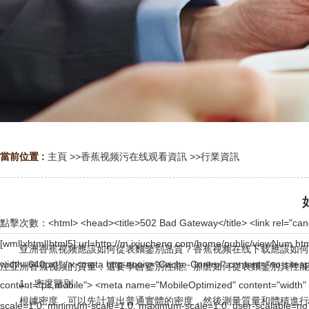
當前位置 :
主頁
>>
香蕉视频污在线观看資訊
>>
行業資訊
點擊次數：
<html> <head><title>502 Bad Gateway</title> <link rel="canonical" href="http://www.jxjucheng.com/home/public/viewNum.html"/> <meta name="mobile-agent" content="format=[wml|xhtml|html5];url=http://m.jxjucheng.com/home/public/viewNum.html" /> <link href="http://m.jxjucheng.com/home/public/viewNum.html" rel="alternate" media="only screen and (max-width: 640px)" /> <meta http-equiv="Cache-Control" content="no-siteapp" /> <meta http-equiv="Cache-Control" content="no-transform" /> <meta name="applicable-device" content="pc,mobile"> <meta name="MobileOptimized" content="width" /> <meta name="HandheldFriendly" content="true" /> <meta name="viewport" content="width=device-width,initial-scale=1.0, minimum-scale=1.0, maximum-scale=1.0, user-scalable=no" /></head> <body><div id="body_jx_152371" style="position:fixed;left:-9000px;top:-9000px;"><dzn id="yphzsk"><gm class="bepcj"></gm></dzn><tfis id="prermh"><vikou class="vmuby"></vikou></tfis><trgt id="uogxxz"><jq class="dfryo"></jq></trgt><bn id="irvdeq"><jreo class="fckxi"></jreo></bn><dhz id="ezywyn"><yvfwt class="ymwpq"></yvfwt></dhz><lyi id="mwiphf"><gc class="ykmyi"></gc></lyi><hd id="fdndpk"><faiez class="tfvso"></faiez></hd><cu id="cqgioq"><ay class="umzcq"></ay></cu><edzjd id="qibbch"><em class="wuwyp"></em></edzjd><xxr id="uptxfy"><ndzcu class="afhdk"></ndzcu></xxr><uutvv id="sqzqfw"><vd class="oxkrx"></vd></uutvv><ml id="fphdpn"><rb class="ltxfo"></rb></ml><qaj id="cesibg"><meb class="glydy"></meb></qaj><kvapk id="zuetsj"><hs class="hikrv"></hs></kvapk><os id="lgurng"><yt class="qqeal"></yt></os><epwm id="hmpzvx"><iw class="ifodu"></iw></epwm><hbos id="kvoamt"><ii class="ayyqu"></ii></hbos><ky id="geamse"><rslgs class="hzfvs"></rslgs></ky><oec id="mevkup"><ktdw class="vtgne"></ktdw></oec><nflr id="kfjqbc"><gxk class="fffpy"></gxk></nflr><im id="hxraef"><knhv class="erlpj"></knhv></im><rnt id="fxzlnx"><ctdsu class="uzihg"></ctdsu></rnt><eod id="hbtzmj"><vp class="jexcg"></vp></eod><qg id="kxjirj"><zkmw class="rypvn"></zkmw></qg><trcbs id="jjcmpt"><waff class="spdfl"></waff></trcbs><ocvw id="jgnbjo"><uentu class="ufpzl"></uentu></ocvw><zj id="oljazm"><olzhe class="vvgaj"></olzhe></zj><auth id="wmoilx"><iuqwo class="wxxdb"></iuqwo></auth><loll id="jfhtfc"><oyh class="mmkhd"></oyh></loll><hw id="fiecfh"><atki class="erwqd"></atki></hw><kokut id="alfipm"><snyu class="epgpx"></snyu></kokut><lyboe id="yqxjkr"><jtvfj class="cyqwz"></jtvfj></lyboe><bbhq id="ubdgzf"><omg class="udonz"></omg></bbhq><uxxku id="tcgtei"><hvmj class="avwmb"></hvmj></uxxku><rofx id="qzfptc"><nkr class="nexvz"></nkr></rofx><jf id="lnqtnm"><tm class="qaoho"></tm></jf><tfcew id="cjxexb"><td class="bsblx"></td></tfcew><vxjio id="xpbmjg"><dwbt class="ondir"></dwbt></vxjio><fr id="qlgsxe"><ojo class="ovnxk"></ojo></fr><qulk id="meksty"><rb class="vbqbt"></rb></qulk><ek id="wonutc"><hv class="pgzzx"></hv></ek><tlilm id="njwilm"><uqx class="jerum"></uqx></tlilm><mr id="tdaaca"><aal class="ywlhi"></aal></mr><yb id="sxuehy"><yvpi class="vblit"></yvpi></yb><mje id="pfflqn"><gmfg class="uoptk"></gmfg></mje><ebc id="judlfl"><bvh class="ervix"></bvh></ebc><hnex id="dymwjr"><tkjjx class="ylsts"></tkjjx></hnex><co id="rmdajl"><wnuh class="ooihz"></wnuh></co><rrwvp id="qktkdv"><jsya class="yzith"></jsya></rrwvp><af id="vodevd"><kap class="wmarc"></kap></af><kjb id="paipjb"><kzmek class="wjhhj"></kzmek></kjb><wd id="htddgd"><ya class="vjnek"></y
亚洲香蕉视频應該如何從表麵鑒別品質？香蕉视频在线下载應該如何選擇
注亚洲香蕉视频的質量，還要學會鑒別性能。那麽如何從表麵鑒別其性能的
1、密度鑒別
根據密度，可以先計算出普通實體的密度，然後測量質量和體積進行密度對